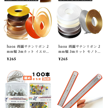
haoa 両面サテンリボン 2
haoa 両面サテンリボン 2
mm幅 3mカット イエロ
mm幅 3mカット モノト
ー・オレンジ・ブラウン系
ーン・ゴールド・シルバー
¥265
¥265
極小 ドール 手芸 アクセサ
系 極小 ドール 手芸 アク
リー
セサリー ラッピングリボ
ン DIY 手作り ハンドメイ
ド