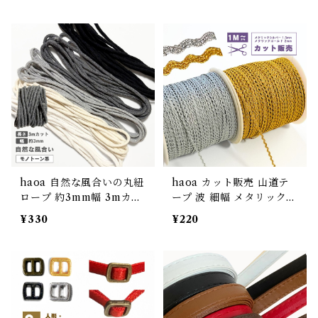
ン・オレンジ・ピンクレッ
ブルー・グリーン系
ド系
haoa 自然な風合いの丸紐
haoa カット販売 山道テ
ロープ 約3mm幅 3mカッ
ープ 波 細幅 メタリックゴ
ト販売 綿ポリエステル混
ールド 2mm メタリック
¥330
¥220
クラフト モノトーン系
シルバー 1.5mm 金 銀 キ
ラキラ ラメラメ