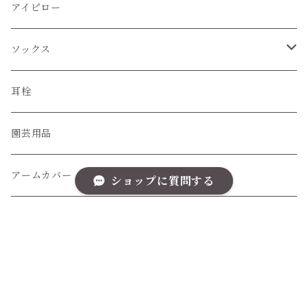
アイピロー
ソックス
ハイソックス
耳栓
クルー丈ソックス
園芸用品
くるぶし丈ソックス
アームカバー
ショップに質問する
レッグウォーマー
アームバンド
キーワードから探す
袋