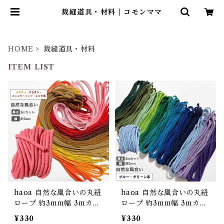
裁縫道具・材料 | コモンママ
HOME
裁縫道具・材料
ITEM LIST
haoa 自然な風合いの丸紐
haoa 自然な風合いの丸紐
ロープ 約3mm幅 3mカッ
ロープ 約3mm幅 3mカッ
ト販売 イエロー・ブラウ
ト販売 綿ポリエステル混
¥330
¥330