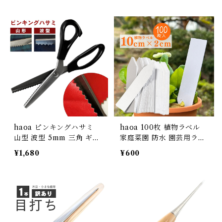
mピッチ 測定工具 薄め
カンタン手作りキット 壁
掛け 掛け軸 DIY タペスト
リー 布ポスター 木製 部屋
飾り
haoa ピンキングハサミ
haoa 100枚 植物ラベル
山型 波型 5mm 三角 ギザ
家庭菜園 防水 園芸用ラベ
ギザ なみなみ 波刃 ステン
ル 園芸ラベル 盆栽ラベル
¥1,680
¥600
レス製 はさみ ピンキング
花ラベル 可愛い 苗タグ 植
鋏 ピンキングはさみ クラ
物の管理 タグ ホワイト M
フトはさみ 握りやすい 鋭
サイズ 2cm*10cm
利 裁縫 布切り手芸洋裁鋏
DIY ラッピング用 洋裁道
具