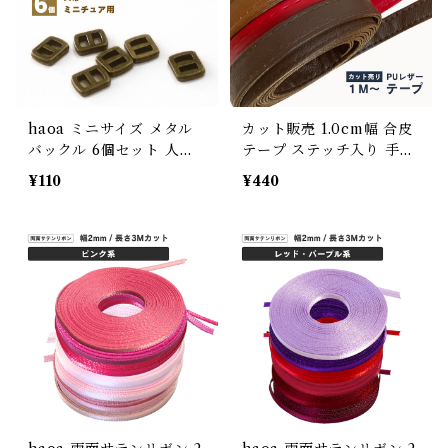
haoa ミニサイズ メタル
カット販売 1.0cm幅 合皮
バックル 6個セット 人形
テープ ステッチ入り 手作
用 ミニチュア メタル 金属
り ベルト ストラップ バン
¥110
¥440
ベルト金具 内径2.2mm ド
ドメイド ブラック レッド
ール服 ぬいぐるみ服
ホワイト ブラウン ダーク
ブラウン