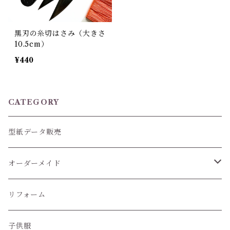
黒刃の糸切はさみ（大きさ
10.5cm）
¥440
CATEGORY
型紙データ販売
オーダーメイド
ぬいぐるみ服
リフォーム
子供服
子供服