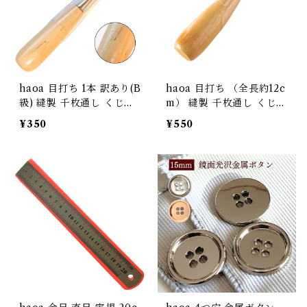
haoa 目打ち 1本 訳あり(B
haoa 目打ち （全長約12c
級) 縫製 千枚通し くじり
m） 縫製 千枚通し くじり
DIY 服作り 手芸 レザーク
DIY 服作り 手芸 レザーク
¥350
¥550
ラフト 天然木 無地
ラフト