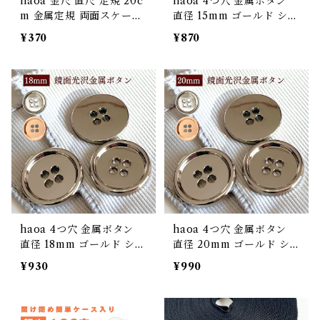
haoa 金尺 直尺 定規 20c
haoa 4つ穴 金属ボタン
m 金属定規 両面スケール
直径 15mm ゴールド シル
センチ インチ 上下段 1m
バー 【6個セット】 ボタ
¥370
¥870
mピッチ 測定工具
ン 金ボタン 上品な光沢 合
金 スーツボタン
haoa 4つ穴 金属ボタン
haoa 4つ穴 金属ボタン
直径 18mm ゴールド シル
直径 20mm ゴールド シ
バー 【6個セット】 ボタ
ルバー 【6個セット】 ボ
¥930
¥990
ン 金ボタン 上品な光沢 合
タン 金ボタン 上品な光沢
金 スーツボタン
合金 スーツボタン