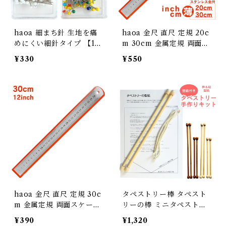
haoa 細まち針 生地を痛
haoa 金尺 直尺 定規 20c
めにくい細針タイプ 【10
m 30cm 金属定規 両面ス
0本入り】 <br> まち針 シ
ケール センチ インチ 上下
¥330
¥550
ルクピン 縫製ピン 待ち針
段 1mmピッチ 測定工具
小玉 まちばり ドレーピン
セット 各サイズ1本ずつ
グ 洋裁ピン 玉ピン 押さえ
ピン マチバリ 待針
haoa 金尺 直尺 定規 30c
タペストリー棒 タペスト
m 金属定規 両面スケール
リーの棒 ミニタペストリ
センチ インチ 上下段 1m
ー 型紙付き 紐80cm付き
¥390
¥1,320