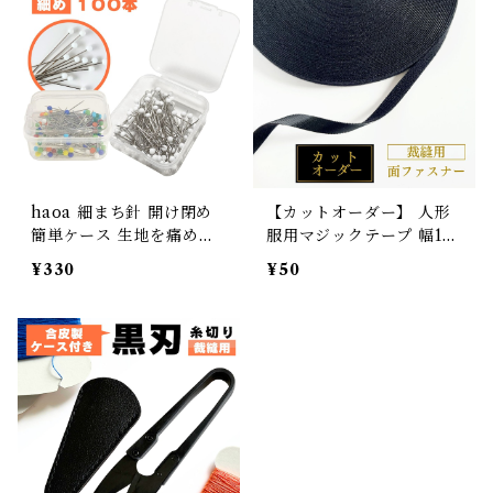
haoa 細まち針 開け閉め
【カットオーダー】 人形
簡単ケース 生地を痛めに
服用マジックテープ 幅1c
くい細針タイプ 【100本
m 長さ10cm単位オーダー
¥330
¥50
入り】 <br> まち針 シル
haoa
クピン 縫製ピン 待ち針 小
玉 まちばり ドレーピング
洋裁ピン 玉ピン 押さえピ
ン マチバリ 待針