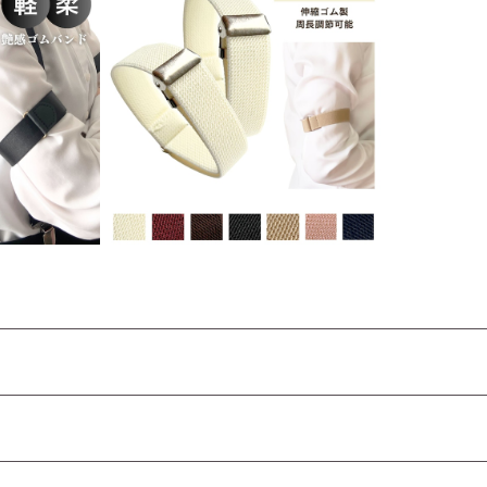
 艶ありゴム
haoa アームバンド アームベル
 2個セット
ト 2個セット アームクリップ 腕
ルト ワイシ
ベルト ワイシャツ スプリングル
¥550
プ フリーサ
ープ フリーサイズ調節 2.0cm
 ゴム製 シャ
幅 ゴム製 シャツや長袖の袖丈調
 入学式 フ
整に 入学式 フォーマル メンズ
レディース
レディース