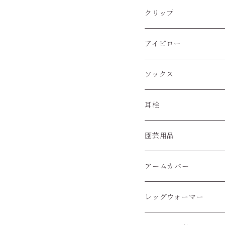
クリップ
アイピロー
ソックス
ハイソックス
耳栓
クルー丈ソックス
園芸用品
くるぶし丈ソックス
アームカバー
レッグウォーマー