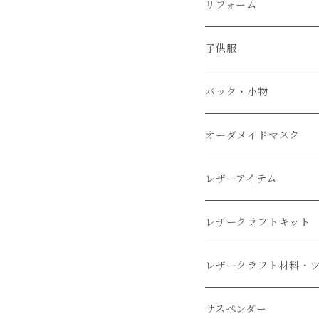
ぬいぐるみ服
リフォーム
子供服
子供服
小物
バック・小物
オーダメイドマスク
レザーアイテム
レザークラフトキット
レザークラフト材料・
レザークラフトツール
サスペンダー