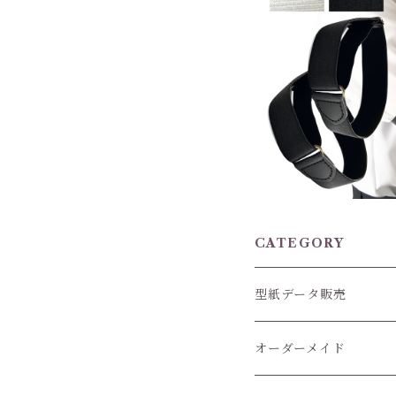
haoa アームバンド
革タブ アームベルト
アームクリップ 腕ベ
¥750
ャツ スプリングルー
イズ調節 2.5cm幅
ツや長袖の袖丈調整に
ォーマル メンズ 
CATEGORY
型紙データ販売
オーダーメイド