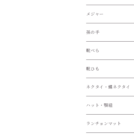
レザークラフト材料
メジャー
孫の手
靴べら
靴ひも
ネクタイ・蝶ネクタイ
ワンタッチネクタイ
ハット・顎紐
蝶ネクタイ
ランチョンマット