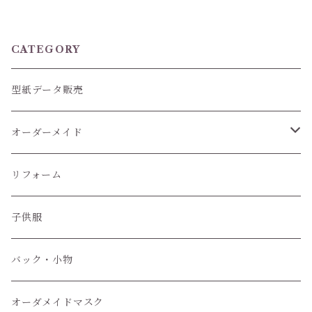
CATEGORY
型紙データ販売
オーダーメイド
ぬいぐるみ服
リフォーム
子供服
子供服
小物
バック・小物
オーダメイドマスク