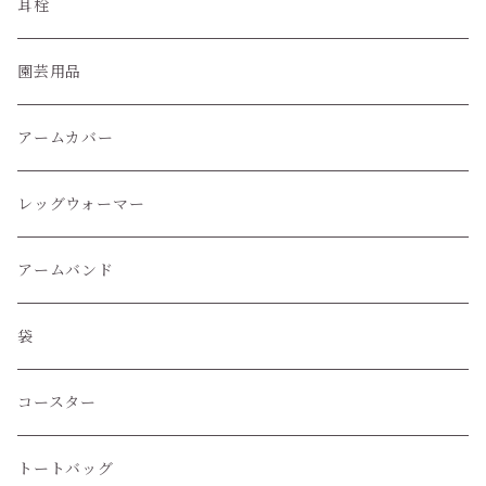
ハイソックス
耳栓
クルー丈ソックス
園芸用品
くるぶし丈ソックス
アームカバー
レッグウォーマー
アームバンド
袋
コースター
トートバッグ