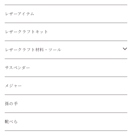
レザーアイテム
レザークラフトキット
レザークラフト材料・ツール
レザークラフトツール
サスペンダー
レザークラフト材料
メジャー
孫の手
靴べら