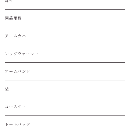
ハイソックス
耳栓
クルー丈ソックス
園芸用品
くるぶし丈ソックス
アームカバー
レッグウォーマー
アームバンド
袋
コースター
トートバッグ