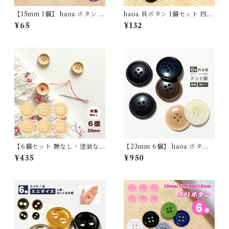
【15mm 1個】 haoa ボタン 4
haoa 貝ボタン 1個セット 四角
つ穴ボタン 樹脂 シャツ 子供
形 六角形 花型 シャツ ワンピ
¥65
¥132
艶ありシンプル 洋裁 洋服 手芸
ース ブラウス 洋裁 洋服 手芸
クラフト
クラフト 直径11.5mm
【6個セット 艶なし・塗装な
【23mm 6個】 haoa ボタン
し】直径20mm 木製4つ穴ボ
スーツ用 コート用 ナット調 6
¥435
¥950
タン【haoa】
個セット 樹脂製 NNT-1 日本
製 4つ穴