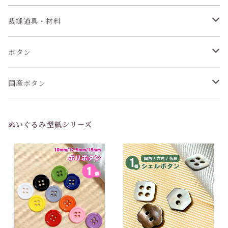
裁縫道具・材料
紐
ボタン
6個セット
国産ボタン
1個 (バラ売り)
6個セット
ぬいぐるみ型紙シリーズ
1個(バラ売り)