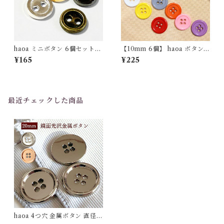
haoa ミニボタン 6個セット
【10mm 6個】 haoa ボタン 4
人形用 ぬいぐるみ用 5mm 6
つ穴ボタン 樹脂 シャツ 子供
¥165
¥225
mm 7mm 8mm 二つ穴 ゴー
艶ありシンプル 洋裁 洋服 手芸
ルド シルバー アンティーク メ
クラフト
タルブラック マスコット デコ
レーションパーツ ドール
最近チェックした商品
haoa 4つ穴 金属ボタン 直径 2
0mm ゴールド シルバー 【6