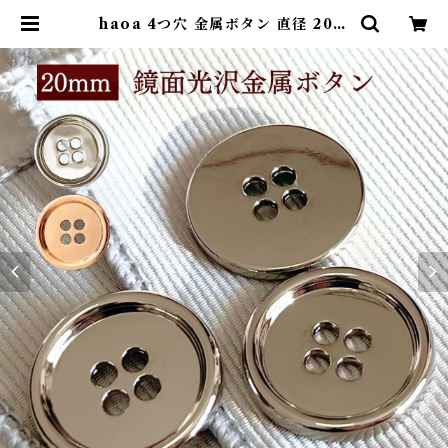
haoa 4つ穴 金属ボタン 直径 20m
m ゴールド シルバー 【6個セッ
ト】 ボタン 金ボタン 上品な光沢 合
金 スーツボタン | コモンママ