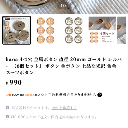
1
/8
haoa 4つ穴 金属ボタン 直径 20mm ゴールド シルバ
ー 【6個セット】 ボタン 金ボタン 上品な光沢 合金
スーツボタン
990
¥
¥330
なら
手数料無料で
月々
から
別途送料がかかります。
送料を確認する
¥10,000以上のご注文で国内送料が無料になります。