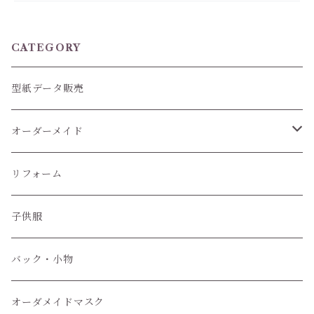
CATEGORY
型紙データ販売
オーダーメイド
ぬいぐるみ服
リフォーム
子供服
子供服
小物
バック・小物
オーダメイドマスク