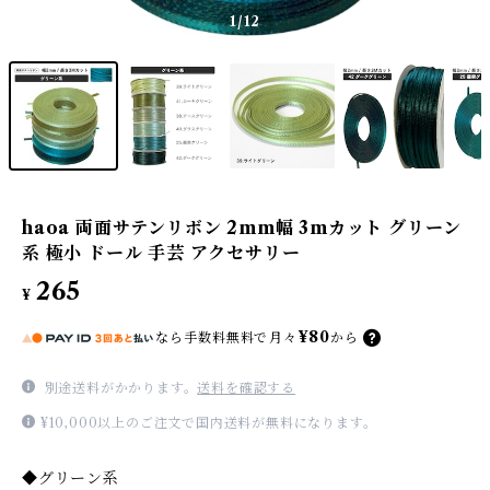
1
/12
haoa 両面サテンリボン 2mm幅 3mカット グリーン
系 極小 ドール 手芸 アクセサリー
265
¥
¥80
なら
手数料無料で
月々
から
別途送料がかかります。
送料を確認する
¥10,000以上のご注文で国内送料が無料になります。
◆グリーン系