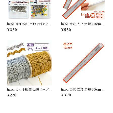
haoa 細まち針 生地を痛めに
haoa 金尺 直尺 定規 20cm 3
くい細針タイプ 【100本入
0cm 金属定規 両面スケール
¥330
¥550
り】 <br> まち針 シルクピン
センチ インチ 上下段 1mmピ
縫製ピン 待ち針 小玉 まちばり
ッチ 測定工具 セット 各サイズ
ドレーピング 洋裁ピン 玉ピン
1本ずつ
押さえピン マチバリ 待針
haoa カット販売 山道テープ
haoa 金尺 直尺 定規 30cm 金
波 細幅 メタリックゴールド 2
属定規 両面スケール センチ イ
¥220
¥390
mm メタリックシルバー 1.5m
ンチ 上下段 1mmピッチ 測定
m 金 銀 キラキラ ラメラメ
工具 薄め