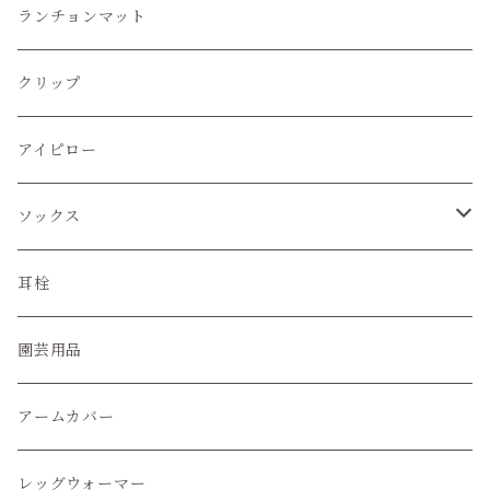
蝶ネクタイ
ランチョンマット
クリップ
アイピロー
ソックス
ハイソックス
耳栓
クルー丈ソックス
園芸用品
くるぶし丈ソックス
アームカバー
レッグウォーマー