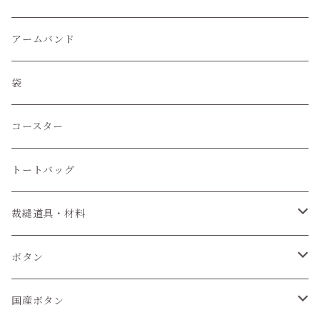
アームバンド
袋
コースター
トートバッグ
裁縫道具・材料
紐
ボタン
6個セット
国産ボタン