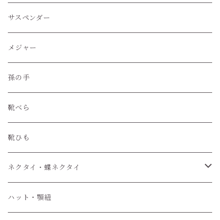
レザークラフトツール
サスペンダー
レザークラフト材料
メジャー
孫の手
靴べら
靴ひも
ネクタイ・蝶ネクタイ
ワンタッチネクタイ
ハット・顎紐