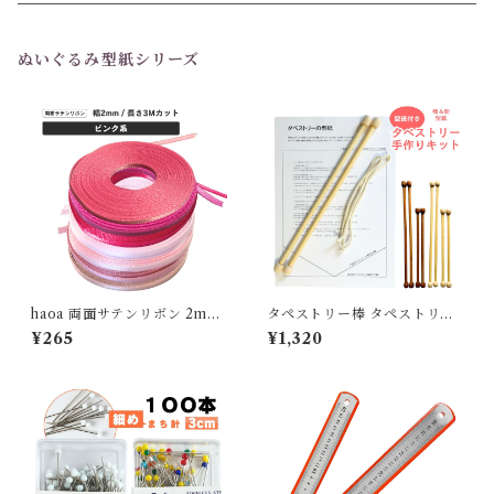
1個 (バラ売り)
6個セット
ぬいぐるみ型紙シリーズ
1個(バラ売り)
haoa 両面サテンリボン 2mm
タペストリー棒 タペストリー
幅 3mカット ピンク系 極小 ド
の棒 ミニタペストリー 型紙付
¥265
¥1,320
ール 手芸 アクセサリー
き 紐80cm付き カンタン手作
りキット 壁掛け 掛け軸 DIY
タペストリー 布ポスター 木製
部屋飾り