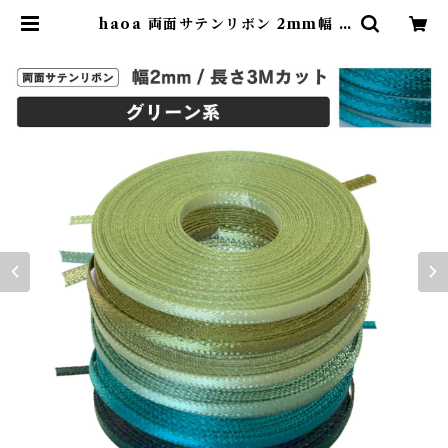
haoa 両面サテンリボン 2mm幅 3
mカット グリーン系 極小 ドール 手
芸 アクセサリー | コモンママ