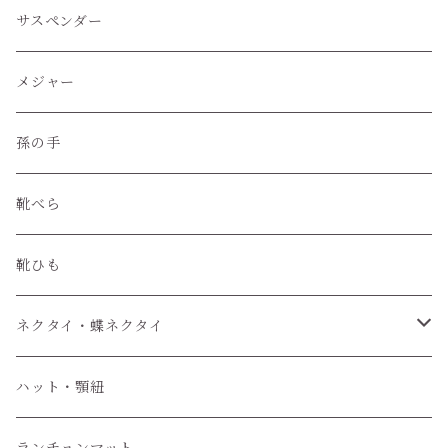
レザークラフトツール
サスペンダー
レザークラフト材料
メジャー
孫の手
靴べら
靴ひも
ネクタイ・蝶ネクタイ
ワンタッチネクタイ
ハット・顎紐
蝶ネクタイ