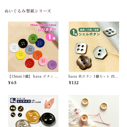
1個 (バラ売り)
6個セット
ぬいぐるみ型紙シリーズ
1個(バラ売り)
【15mm 1個】 haoa ボタン 4
haoa 貝ボタン 1個セット 四角
つ穴ボタン 樹脂 シャツ 子供
形 六角形 花型 シャツ ワンピ
¥65
¥132
艶ありシンプル 洋裁 洋服 手芸
ース ブラウス 洋裁 洋服 手芸
クラフト
クラフト 直径11.5mm