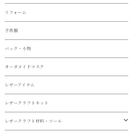
ぬいぐるみ服
リフォーム
子供服
子供服
小物
バック・小物
オーダメイドマスク
レザーアイテム
レザークラフトキット
レザークラフト材料・ツール