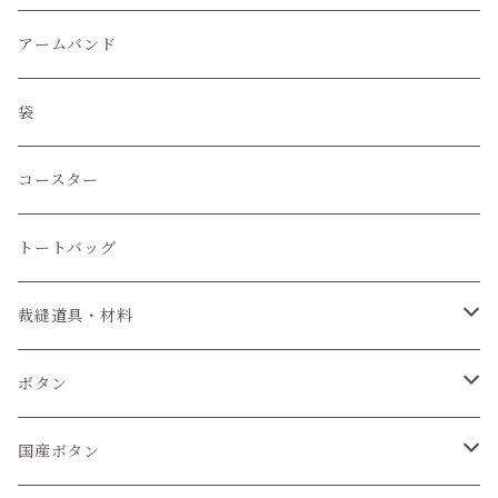
アームバンド
袋
コースター
トートバッグ
裁縫道具・材料
紐
ボタン
6個セット
国産ボタン