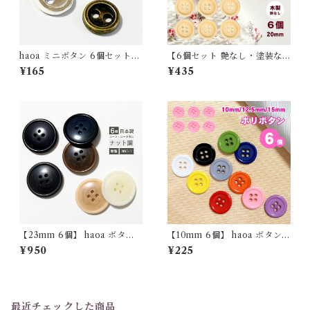
haoa ミニボタン 6個セット
【6個セット 艶なし・塗装な
人形用 ぬいぐるみ用 5mm 6
し】直径20mm 木製4つ穴ボ
¥165
¥435
mm 7mm 8mm 二つ穴 ゴー
タン【haoa】
ルド シルバー アンティーク メ
タルブラック マスコット デコ
レーションパーツ ドール
【23mm 6個】 haoa ボタン
【10mm 6個】 haoa ボタン 4
スーツ用 コート用 ナット調 6
つ穴ボタン 樹脂 シャツ 子供
¥950
¥225
個セット 樹脂製 NNT-1 日本
艶ありシンプル 洋裁 洋服 手芸
製 4つ穴
クラフト
最近チェックした商品