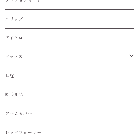
ランチョンマット
クリップ
アイピロー
ソックス
ハイソックス
耳栓
クルー丈ソックス
園芸用品
くるぶし丈ソックス
アームカバー
レッグウォーマー