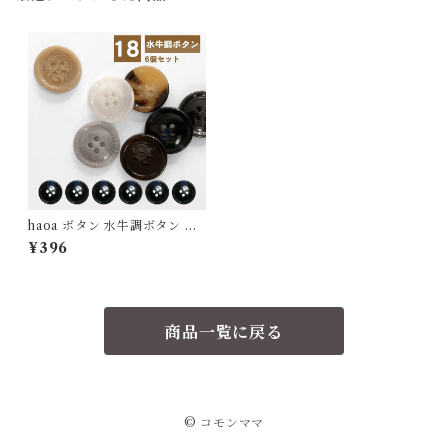
haoa ボタン 水牛調ボタン 水
牛角風 樹脂ボタンスーツボタ
¥396
ンスーツ コート ジャケット 四
つ穴ボタン ボタン プラボタン
艶あり 直径18mm 6個セット
商品一覧に戻る
© コモンママ