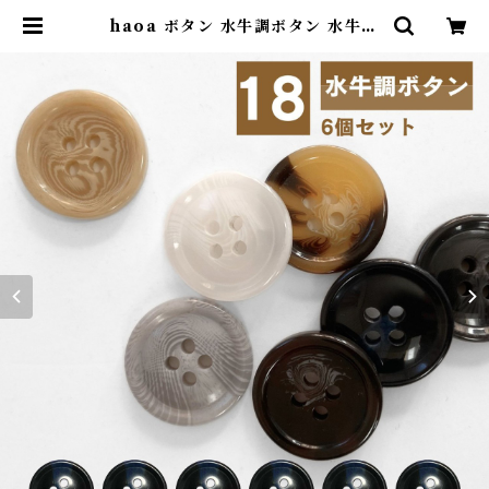
haoa ボタン 水牛調ボタン 水牛角
風 樹脂ボタンスーツボタンスーツ
コート ジャケット 四つ穴ボタン ボ
タン プラボタン 艶あり 直径18mm
6個セット | コモンママ