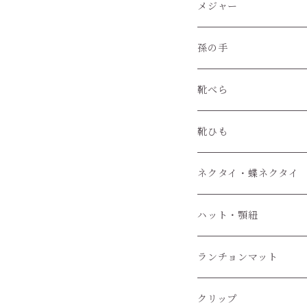
レザークラフト材料
メジャー
孫の手
靴べら
靴ひも
ネクタイ・蝶ネクタイ
ワンタッチネクタイ
ハット・顎紐
蝶ネクタイ
ランチョンマット
クリップ