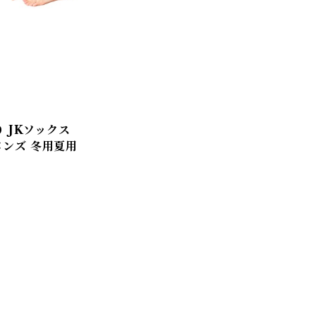
り JKソックス
メンズ 冬用夏用