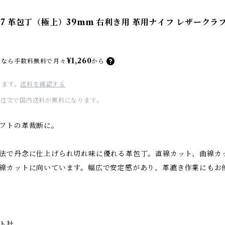
67 革包丁（極上）39mm 右利き用 革用ナイフ レザークラ
¥1,260
なら
手数料無料で
月々
から
ります。
送料を確認する
のご注文で国内送料が無料になります。
フトの革裁断に。
法で丹念に仕上げられ切れ味に優れる革包丁。直線カット、曲線カ
線カットに向いています。幅広で安定感があり、革漉き作業にもお
ト社