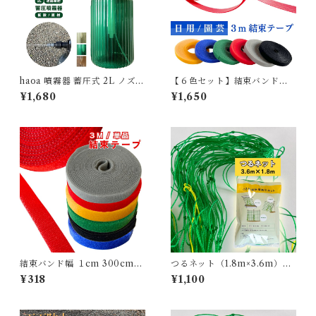
haoa 噴霧器 蓄圧式 2L ノズル
【６色セット】結束バンド幅
手動 連続噴霧 電源不要 直射噴
１cm 300cm巻き (ブラック/
¥1,680
¥1,650
霧 拡散噴霧 霧吹き 水やり 洗
グリーン/レッド/イエロー/ブ
車 ガーデニング 防虫 駆除 除
ルー/グレー)
草剤 散布 多用途 1個
結束バンド幅 １cm 300cm巻
つるネット（1.8m×3.6m）園
き テープ マジックテープ バリ
芸家庭菜園 野菜や花の誘引に
¥318
¥1,100
バリ (ブラック/グリーン/レッ
ド/イエロー/ブルー/グレー)