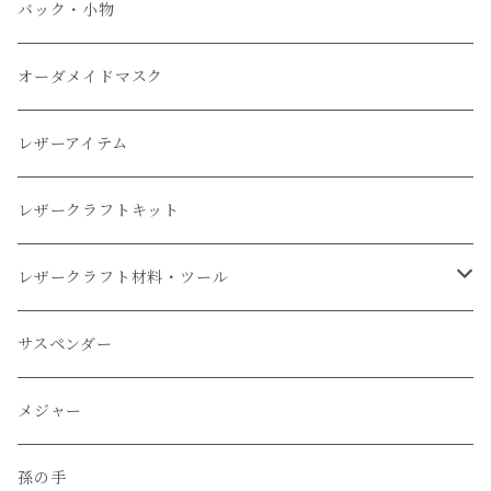
小物
バック・小物
オーダメイドマスク
レザーアイテム
レザークラフトキット
レザークラフト材料・ツール
レザークラフトツール
サスペンダー
レザークラフト材料
メジャー
孫の手