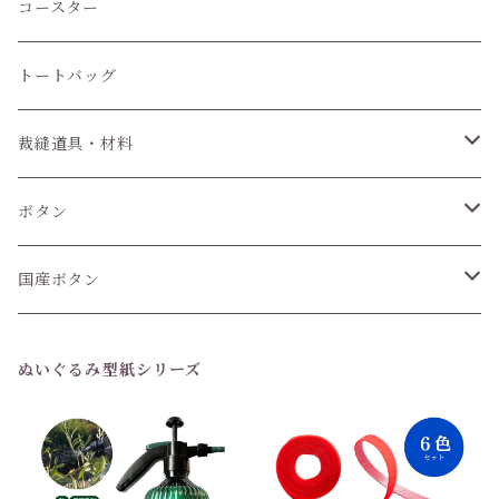
コースター
トートバッグ
裁縫道具・材料
紐
ボタン
6個セット
国産ボタン
1個 (バラ売り)
6個セット
ぬいぐるみ型紙シリーズ
1個(バラ売り)