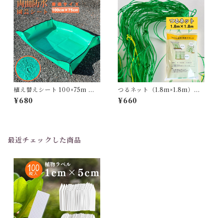
植え替えシート 100×75m 園
つるネット（1.8m×1.8m）園
芸・家庭菜園で土のこぼれ落
芸家庭菜園 野菜や花の誘引に
¥680
¥660
ちを防止
最近チェックした商品