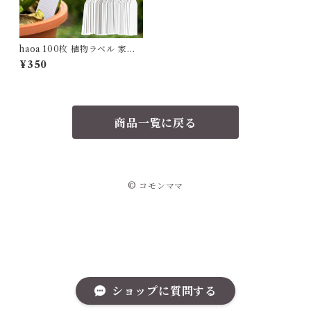
haoa 100枚 植物ラベル 家庭
菜園 防水 園芸用ラベル 園芸ラ
¥350
ベル 盆栽ラベル 花ラベル 可愛
い 苗タグ 植物の管理 タグ ホ
ワイト Sサイズ 1cm*5cm
商品一覧に戻る
© コモンママ
ショップに質問する