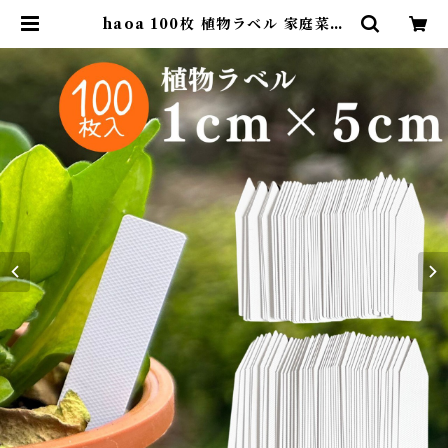
haoa 100枚 植物ラベル 家庭菜園
防水 園芸用ラベル 園芸ラベル 盆栽
ラベル 花ラベル 可愛い 苗タグ 植物
の管理 タグ ホワイト Sサイズ 1cm
*5cm | コモンママ