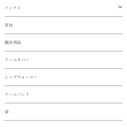
ソックス
ハイソックス
耳栓
クルー丈ソックス
園芸用品
くるぶし丈ソックス
アームカバー
レッグウォーマー
アームバンド
袋