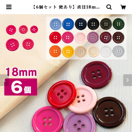
【6個セット 艶あり】直径18mm
シンプルな4つ穴樹脂ボタン haoa |
コモンママ