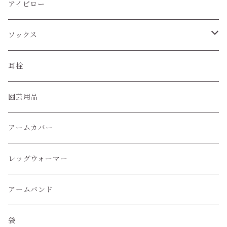
アイピロー
ソックス
ハイソックス
耳栓
クルー丈ソックス
園芸用品
くるぶし丈ソックス
アームカバー
レッグウォーマー
アームバンド
袋