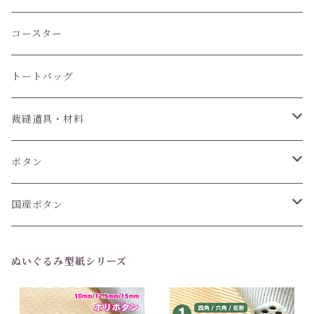
コースター
トートバッグ
裁縫道具・材料
紐
ボタン
6個セット
国産ボタン
1個 (バラ売り)
6個セット
ぬいぐるみ型紙シリーズ
1個(バラ売り)