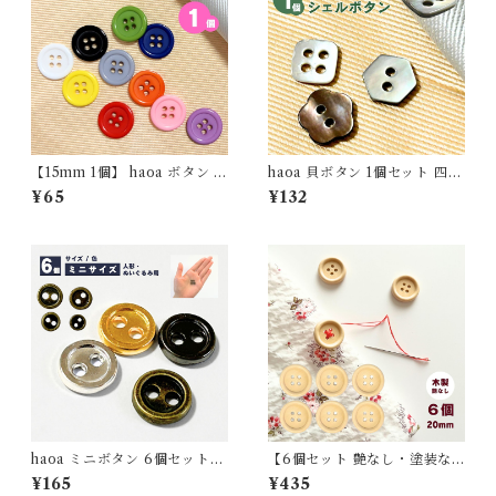
【15mm 1個】 haoa ボタン 4
haoa 貝ボタン 1個セット 四角
つ穴ボタン 樹脂 シャツ 子供
形 六角形 花型 シャツ ワンピ
¥65
¥132
艶ありシンプル 洋裁 洋服 手芸
ース ブラウス 洋裁 洋服 手芸
クラフト
クラフト 直径11.5mm
haoa ミニボタン 6個セット
【6個セット 艶なし・塗装な
人形用 ぬいぐるみ用 5mm 6
し】直径20mm 木製4つ穴ボ
¥165
¥435
mm 7mm 8mm 二つ穴 ゴー
タン【haoa】