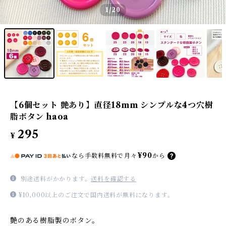
1
/20
【6個セット 艶あり】直径18mm シンプルな4つ穴樹
脂ボタン haoa
295
¥
¥90
なら
手数料無料で
月々
から
別途送料がかかります。
送料を確認する
¥10,000以上のご注文で国内送料が無料になります。
艶のある樹脂製のボタン。