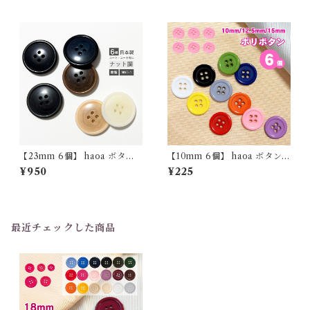
ルド シルバー アンティーク メ
タルブラック マスコット デコ
レーションパーツ ドール
【23mm 6個】 haoa ボタン
【10mm 6個】 haoa ボタン 4
スーツ用 コート用 ナット調 6
つ穴ボタン 樹脂 シャツ 子供
¥950
¥225
個セット 樹脂製 NNT-1 日本
艶ありシンプル 洋裁 洋服 手芸
製 4つ穴
クラフト
最近チェックした商品