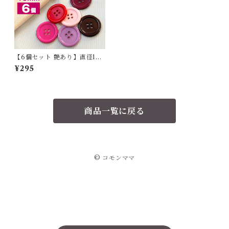
【6個セット 艶あり】直径18
mm シンプルな4つ穴樹脂ボタ
¥295
ン haoa
商品一覧に戻る
© コモンママ