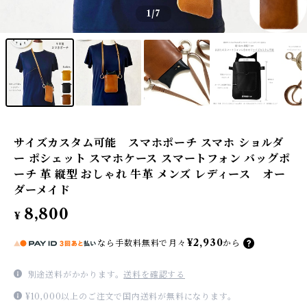
1
/7
サイズカスタム可能 スマホポーチ スマホ ショルダ
ー ポシェット スマホケース スマートフォン バッグポ
ーチ 革 縦型 おしゃれ 牛革 メンズ レディース オー
ダーメイド
8,800
¥
¥2,930
なら
手数料無料で
月々
から
別途送料がかかります。
送料を確認する
¥10,000以上のご注文で国内送料が無料になります。