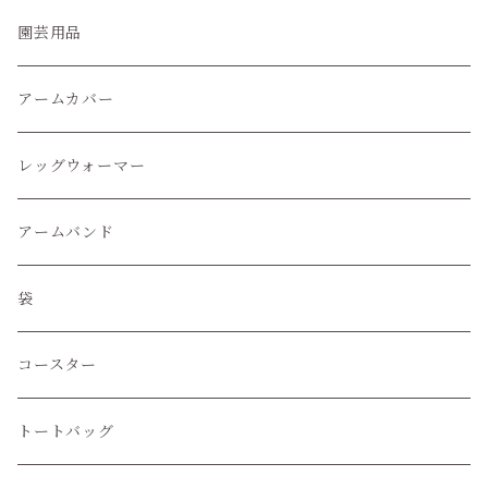
クルー丈ソックス
園芸用品
くるぶし丈ソックス
アームカバー
レッグウォーマー
アームバンド
袋
コースター
トートバッグ