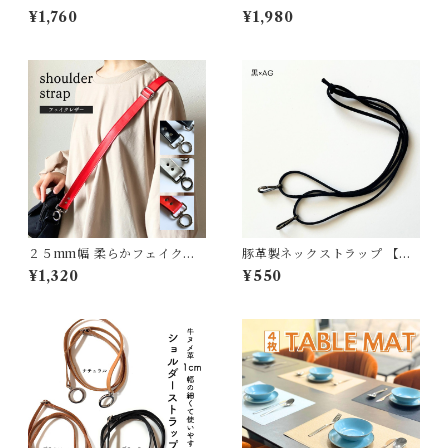
細幅 1.0cm幅 ポーチ用肩紐 レ
ー と 1.5cm幅 メジャー＆ホル
¥1,760
¥1,980
ザー風 バック ショルダーベル
ダーの同色セット 200cm/79i
トフェイクレザー 合皮 男性用
nch 巻尺 テープメジャー PU
女性用 斜めがけ 幅10mm 最短
レザー７ｍｍ幅&15mm幅セッ
約75cm 最長約140cm 長さ調
ト 裁縫メジャー 布メジャー お
節可能 ブラック レッド ホワイ
しゃれ かわいい 測り 裁縫小物
ト ブラウン ダークブラウン
裁縫道具 整理整頓 ペールピン
ク イエロー グリーン コンパク
ト
２５mm幅 柔らかフェイクレ
豚革製ネックストラップ 【長
ザーのショルダーストラップ
さオーダー可能】
¥1,320
¥550
(ブラック/レッド/ホワイト)