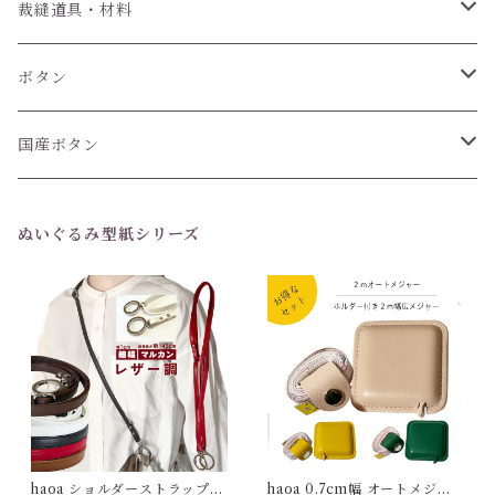
裁縫道具・材料
紐
ボタン
6個セット
国産ボタン
1個 (バラ売り)
6個セット
ぬいぐるみ型紙シリーズ
1個(バラ売り)
haoa ショルダーストラップ
haoa 0.7cm幅 オートメジャ