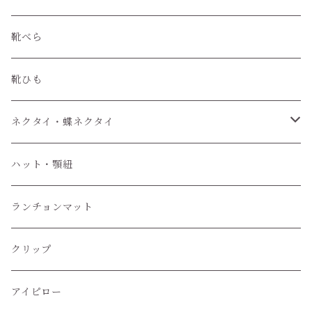
靴べら
靴ひも
ネクタイ・蝶ネクタイ
ワンタッチネクタイ
ハット・顎紐
蝶ネクタイ
ランチョンマット
クリップ
アイピロー