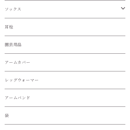
ソックス
ハイソックス
耳栓
クルー丈ソックス
園芸用品
くるぶし丈ソックス
アームカバー
レッグウォーマー
アームバンド
袋