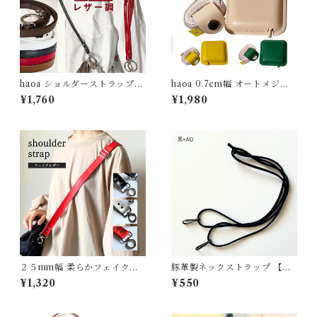
haoa ショルダーストラップ
haoa 0.7cm幅 オートメジャ
細幅 1.0cm幅 ポーチ用肩紐 レ
ー と 1.5cm幅 メジャー＆ホル
¥1,760
¥1,980
ザー風 バック ショルダーベル
ダーの同色セット 200cm/79i
トフェイクレザー 合皮 男性用
nch 巻尺 テープメジャー PU
女性用 斜めがけ 幅10mm 最短
レザー７ｍｍ幅&15mm幅セッ
約75cm 最長約140cm 長さ調
ト 裁縫メジャー 布メジャー お
節可能 ブラック レッド ホワイ
しゃれ かわいい 測り 裁縫小物
ト ブラウン ダークブラウン
裁縫道具 整理整頓 ペールピン
ク イエロー グリーン コンパク
ト
２５mm幅 柔らかフェイクレ
豚革製ネックストラップ 【長
ザーのショルダーストラップ
さオーダー可能】
¥1,320
¥550
(ブラック/レッド/ホワイト)