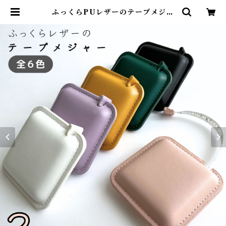
ふっくらPUレザーのテープメジャ
ー 【haoa】 | コモンママ