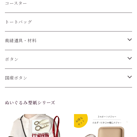
コースター
トートバッグ
裁縫道具・材料
紐
ボタン
6個セット
国産ボタン
1個 (バラ売り)
6個セット
ぬいぐるみ型紙シリーズ
1個(バラ売り)