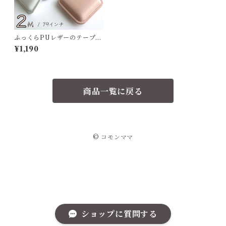
ふっくらPUレザーのテープメ
ジャー 【haoa】
¥1,190
商品一覧に戻る
© コモンママ
ショップに質問する