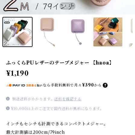
1
/13
ふっくらPUレザーのテープメジャー 【haoa】
¥1,190
¥390
なら
手数料無料で
月々
から
別途送料がかかります。
送料を確認する
¥10,000以上のご注文で国内送料が無料になります。
インチもセンチも計測できるコンパクトメジャー。
最大計測値は200cm/79inch