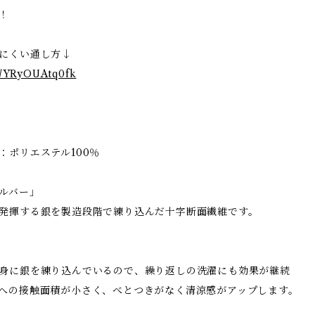
！
にくい通し方↓
be/YRyOUAtq0fk
：ポリエステル100％
ルバー」
発揮する銀を製造段階で練り込んだ十字断面繊維です。
身に銀を練り込んでいるので、繰り返しの洗濯にも効果が継続
への接触面積が小さく、べとつきがなく清涼感がアップします。