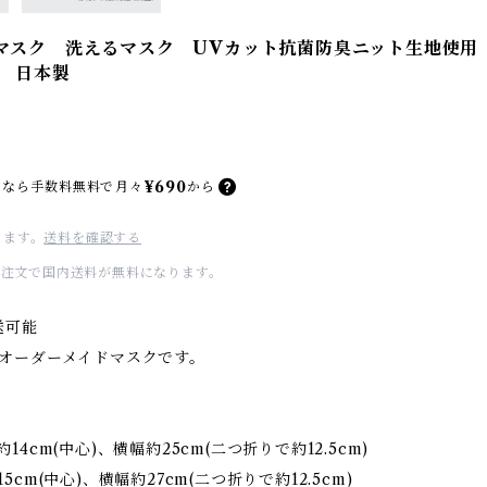
マスク 洗えるマスク UVカット抗菌防臭ニット生地使用
 日本製
¥690
なら
手数料無料で
月々
から
ります。
送料を確認する
のご注文で国内送料が無料になります。
送可能
オーダーメイドマスクです。
4cm(中心)、横幅約25cm(二つ折りで約12.5cm)
cm(中心)、横幅約27cm(二つ折りで約12.5cm)