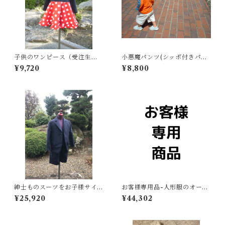
子供のワンピース（受注生
小悪魔パンツ(シッポ付きパン
産）
ツのオーダーメイド)
¥9,720
¥8,800
紳士ものスーツをお子様サイ
お客様専用品-人形服のオーダ
ズのスーツにリフォーム（受
ー
¥25,920
¥44,302
注生産）