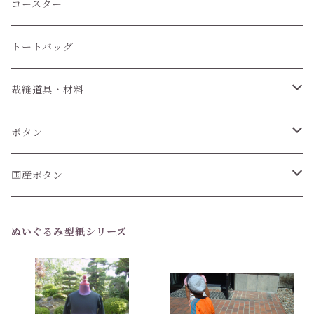
コースター
トートバッグ
裁縫道具・材料
紐
ボタン
6個セット
国産ボタン
1個 (バラ売り)
6個セット
ぬいぐるみ型紙シリーズ
1個(バラ売り)