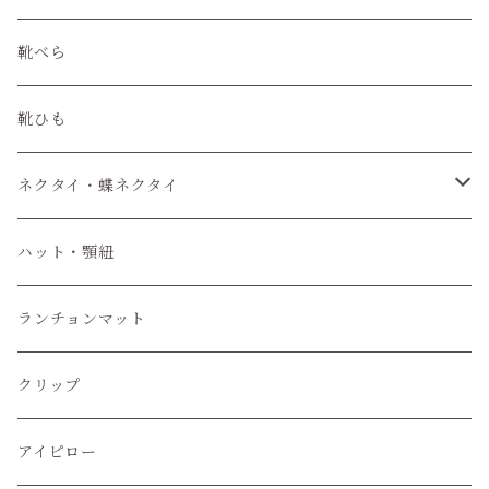
靴べら
靴ひも
ネクタイ・蝶ネクタイ
ワンタッチネクタイ
ハット・顎紐
蝶ネクタイ
ランチョンマット
クリップ
アイピロー