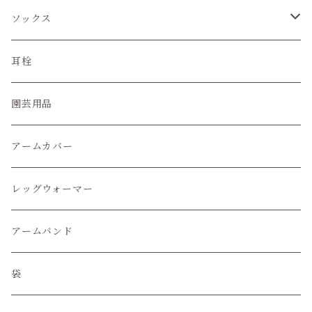
ソックス
ハイソックス
耳栓
クルー丈ソックス
園芸用品
くるぶし丈ソックス
アームカバー
レッグウォーマー
アームバンド
袋