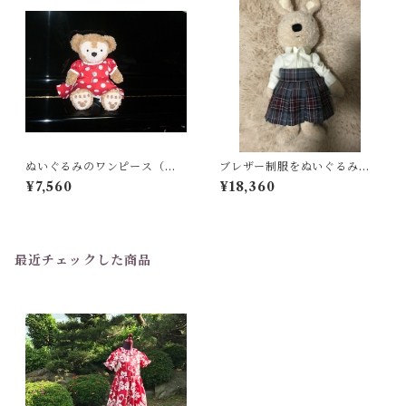
ぬいぐるみのワンピース（受
ブレザー制服をぬいぐるみ服
注生産）
にリフォーム（受注生産）
¥7,560
¥18,360
最近チェックした商品