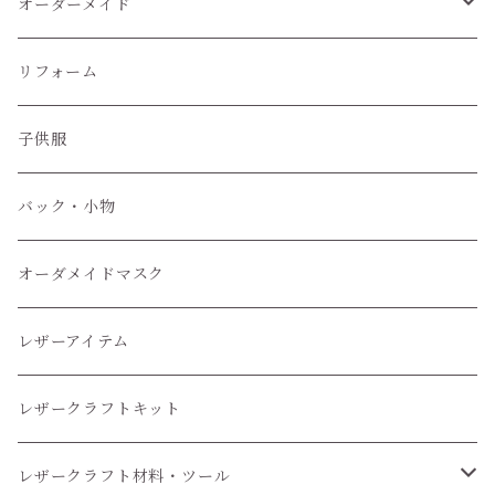
オーダーメイド
ぬいぐるみ服
リフォーム
子供服
子供服
小物
バック・小物
オーダメイドマスク
レザーアイテム
レザークラフトキット
レザークラフト材料・ツール