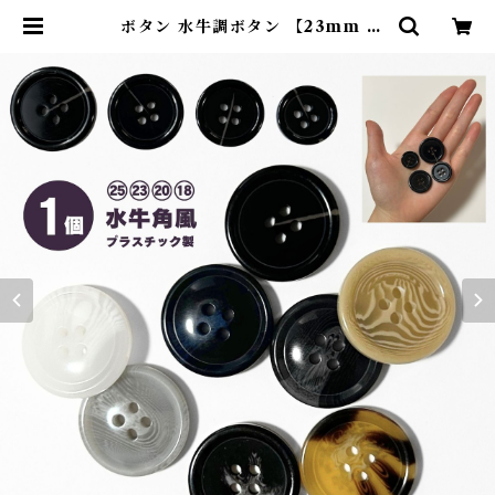
ボタン 水牛調ボタン 【23mm 1
個】 水牛角風 樹脂ボタンスーツボ
タンスーツ コート ジャケット 四つ
穴ボタン ボタン プラボタン 艶あり
直径23mm 1個 単品 バラ売り | コ
モンママ