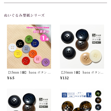
1個 (バラ売り)
6個セット
ぬいぐるみ型紙シリーズ
1個(バラ売り)
【15mm 1個】 haoa ボタン 4
【20mm 1個】 haoa ボタン
つ穴ボタン 樹脂 シャツ 子供
スーツ用 コート用 ナット調 1
¥65
¥132
艶ありシンプル 洋裁 洋服 手芸
個 バラ売り 樹脂製 NNT-1 日
クラフト
本製 4つ穴