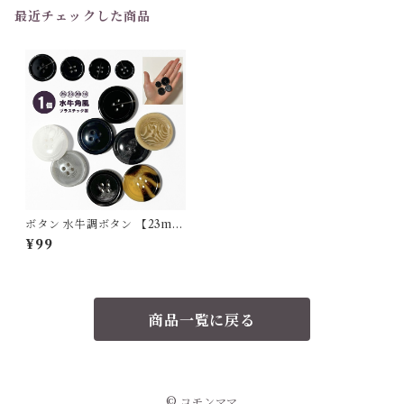
最近チェックした商品
ボタン 水牛調ボタン 【23mm
1個】 水牛角風 樹脂ボタンス
¥99
ーツボタンスーツ コート ジャ
ケット 四つ穴ボタン ボタン プ
ラボタン 艶あり 直径23mm 1
個 単品 バラ売り
商品一覧に戻る
© コモンママ