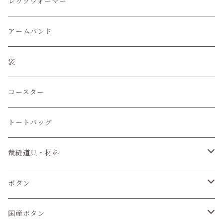
レッグウォーマー
アームバンド
袋
コースター
トートバッグ
裁縫道具・材料
紐
ボタン
6個セット
国産ボタン