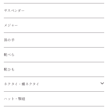
レザークラフトツール
サスペンダー
レザークラフト材料
メジャー
孫の手
靴べら
靴ひも
ネクタイ・蝶ネクタイ
ワンタッチネクタイ
ハット・顎紐