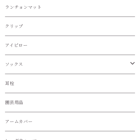
蝶ネクタイ
ランチョンマット
クリップ
アイピロー
ソックス
ハイソックス
耳栓
クルー丈ソックス
園芸用品
くるぶし丈ソックス
アームカバー