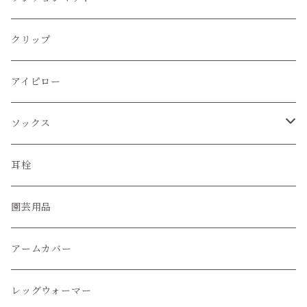
クリップ
アイピロー
ソックス
ハイソックス
耳栓
クルー丈ソックス
園芸用品
くるぶし丈ソックス
アームカバー
レッグウォーマー