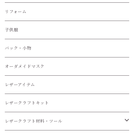
ぬいぐるみ服
リフォーム
子供服
子供服
小物
バック・小物
オーダメイドマスク
レザーアイテム
レザークラフトキット
レザークラフト材料・ツール