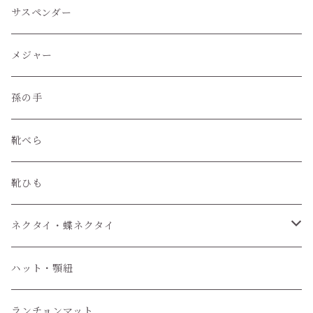
レザークラフトツール
サスペンダー
レザークラフト材料
メジャー
孫の手
靴べら
靴ひも
ネクタイ・蝶ネクタイ
ワンタッチネクタイ
ハット・顎紐
蝶ネクタイ
ランチョンマット