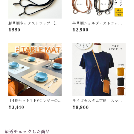
豚革製ネックストラップ 【長
牛革製ショルダーストラップ
さオーダー可能】
【長さオーダー可能】
¥550
¥2,500
【4枚セット】PVCレザーの
サイズカスタム可能 スマホ
ランチョンマット【haoa】
ポーチ スマホ ショルダー ポシ
¥3,440
¥8,800
ェット スマホケース スマート
フォン バッグポーチ 革 縦型
おしゃれ 牛革 メンズ レディー
ス オーダーメイド
最近チェックした商品