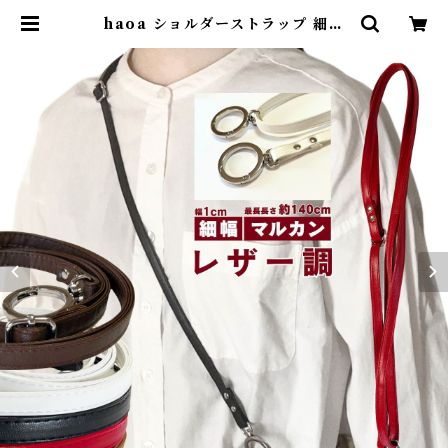
haoa ショルダーストラップ 細幅
1.0cm幅 ポーチ用肩紐 レザー風 バ
ック ショルダーベルトフェイクレザ
ー 合皮 男性用 女性用 斜めがけ 幅1
0mm 最短約75cm 最長約140cm
長さ調節可能 ブラック レッド ホワ
イト ブラウン ダークブラウン | コ
モンママ