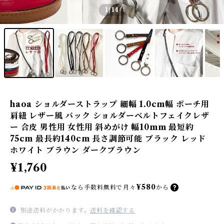
1
/14
haoa ショルダーストラップ 細幅 1.0cm幅 ポーチ用
肩紐 レザー風 バック ショルダーベルトフェイクレザ
ー 合皮 男性用 女性用 斜めがけ 幅10mm 最短約
75cm 最長約140cm 長さ調節可能 ブラック レッド
ホワイト ブラウン ダークブラウン
¥1,760
¥580
なら
手数料無料で
月々
から
別途送料がかかります。
送料を確認する