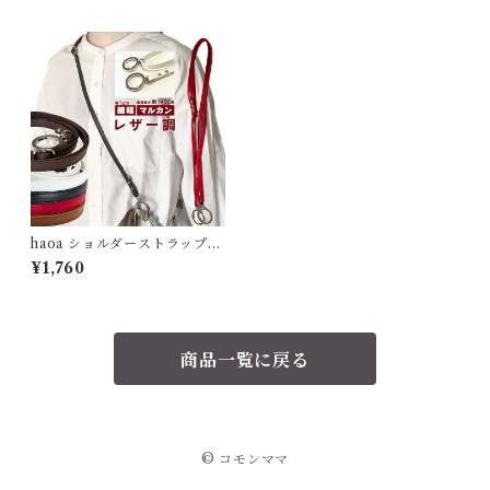
haoa ショルダーストラップ
細幅 1.0cm幅 ポーチ用肩紐 レ
¥1,760
ザー風 バック ショルダーベル
トフェイクレザー 合皮 男性用
女性用 斜めがけ 幅10mm 最短
約75cm 最長約140cm 長さ調
節可能 ブラック レッド ホワイ
商品一覧に戻る
ト ブラウン ダークブラウン
© コモンママ