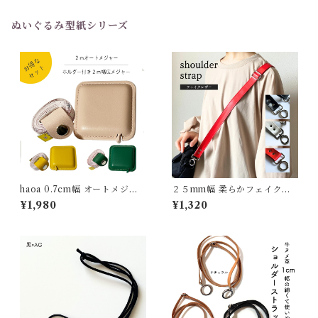
1個 (バラ売り)
6個セット
ぬいぐるみ型紙シリーズ
1個(バラ売り)
haoa 0.7cm幅 オートメジャ
２５mm幅 柔らかフェイクレ
ー と 1.5cm幅 メジャー＆ホル
ザーのショルダーストラップ
¥1,980
¥1,320
ダーの同色セット 200cm/79i
(ブラック/レッド/ホワイト)
nch 巻尺 テープメジャー PU
レザー７ｍｍ幅&15mm幅セッ
ト 裁縫メジャー 布メジャー お
しゃれ かわいい 測り 裁縫小物
裁縫道具 整理整頓 ペールピン
ク イエロー グリーン コンパク
ト