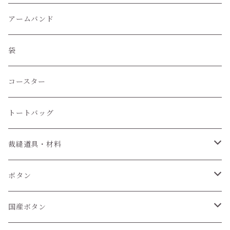
アームバンド
袋
コースター
トートバッグ
裁縫道具・材料
紐
ボタン
6個セット
国産ボタン