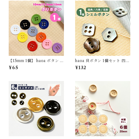
1個(バラ売り)
【15mm 1個】 haoa ボタン 4
haoa 貝ボタン 1個セット 四角
つ穴ボタン 樹脂 シャツ 子供
形 六角形 花型 シャツ ワンピ
¥65
¥132
艶ありシンプル 洋裁 洋服 手芸
ース ブラウス 洋裁 洋服 手芸
クラフト
クラフト 直径11.5mm