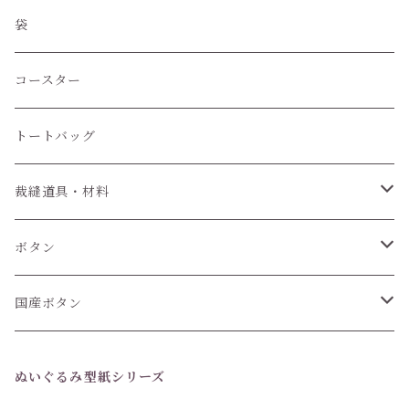
袋
コースター
トートバッグ
裁縫道具・材料
紐
ボタン
6個セット
国産ボタン
1個 (バラ売り)
6個セット
ぬいぐるみ型紙シリーズ