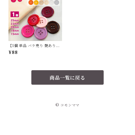
【1個 単品 バラ売り 艶あり】
haoa ボタン 直径25mm 単品
¥88
1個 シンプル サイズ展開 色展
開 4つ穴ボタン スーツボタン
ポリボタン
商品一覧に戻る
© コモンママ