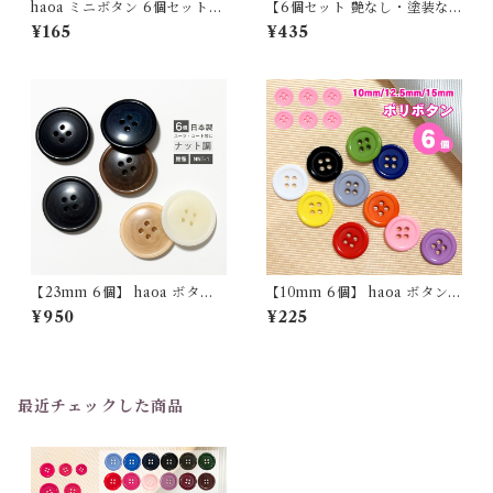
haoa ミニボタン 6個セット
【6個セット 艶なし・塗装な
人形用 ぬいぐるみ用 5mm 6
し】直径20mm 木製4つ穴ボ
¥165
¥435
mm 7mm 8mm 二つ穴 ゴー
タン【haoa】
ルド シルバー アンティーク メ
タルブラック マスコット デコ
レーションパーツ ドール
【23mm 6個】 haoa ボタン
【10mm 6個】 haoa ボタン 4
スーツ用 コート用 ナット調 6
つ穴ボタン 樹脂 シャツ 子供
¥950
¥225
個セット 樹脂製 NNT-1 日本
艶ありシンプル 洋裁 洋服 手芸
製 4つ穴
クラフト
最近チェックした商品