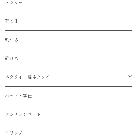
レザークラフト材料
メジャー
孫の手
靴べら
靴ひも
ネクタイ・蝶ネクタイ
ワンタッチネクタイ
ハット・顎紐
蝶ネクタイ
ランチョンマット
クリップ