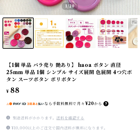
1
/20
【1個 単品 バラ売り 艶あり】 haoa ボタン 直径
25mm 単品 1個 シンプル サイズ展開 色展開 4つ穴ボ
タン スーツボタン ポリボタン
88
¥
¥20
なら
手数料無料で
月々
から
別途送料がかかります。
送料を確認する
¥10,000以上のご注文で国内送料が無料になります。