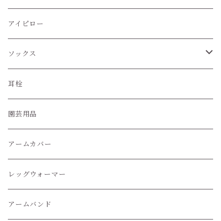
アイピロー
ソックス
ハイソックス
耳栓
クルー丈ソックス
園芸用品
くるぶし丈ソックス
アームカバー
レッグウォーマー
アームバンド