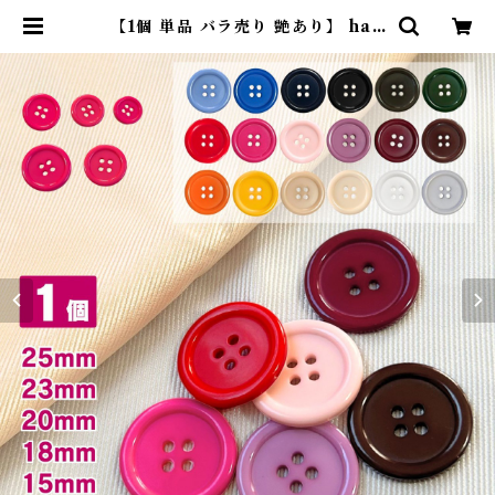
【1個 単品 バラ売り 艶あり】 hao
a ボタン 直径25mm 単品 1個 シン
プル サイズ展開 色展開 4つ穴ボタ
ン スーツボタン ポリボタン | コモ
ンママ